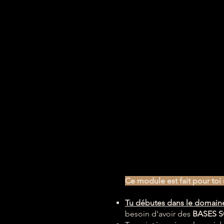
même.

Je constitue ma boîte à 
ressources énergétiques avec 
des outils efficaces pour me 
recentrer, m'apaiser, décharger 
mon mental et être beaucoup 
plus serein !

​Votre énergie est votre alliée ! 
Prenez en soin pour qu'elle 
prenne soin de vous !

Dates au choix :

- Dimanche 22 mars 2026

- Vendredi 27 mars 2026

Ce module est fait pour toi s
- Dimanche 29 mars 2026
Tu débutes dans le domaine
besoin d'avoir des
BASES S