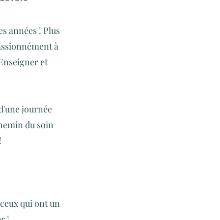
es années ! Plus
passionnément à
 Enseigner et
d'une journée
chemin du soin
!
 ceux qui ont un
r !