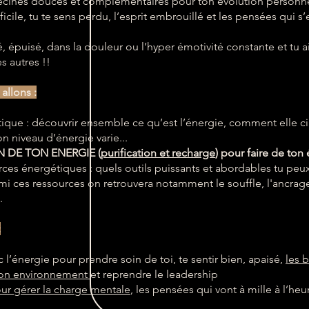
ecines douces et complémentaires pour ton évolution personnell
ficile, tu te sens perdu, l’esprit embrouillé et les pensées qui 
é, épuisé, dans la douleur ou l’hyper émotivité constante et tu 
s autres !!
allons :
ique : découvrir ensemble ce qu’est l’énergie, comment elle cir
on niveau d’énergie varie...
 DE TON ENERGIE (
purification et recharge
)
pour faire de ton
rces énergétiques : quels outils puissants et abordables tu peux
rmi ces ressources on retrouvera notamment le souffle, l'ancrage
.
:
’énergie pour prendre soin de toi, te sentir bien, apaisé,
les 
 ton environnement
et reprendre le leadership
ur gérer la charge mentale
, les pensées qui vont à mille à l’heure