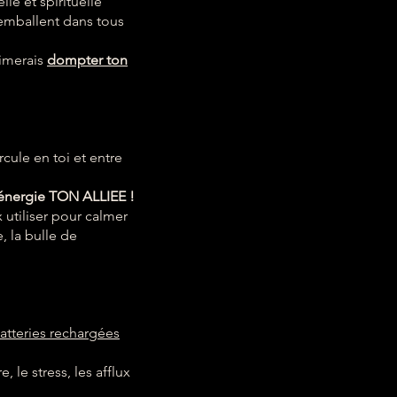
e et spirituelle
s’emballent dans tous
aimerais
dompter ton
cule en toi et entre
 énergie TON ALLIEE !
 utiliser pour calmer
, la bulle de
batteries rechargées
, le stress, les afflux