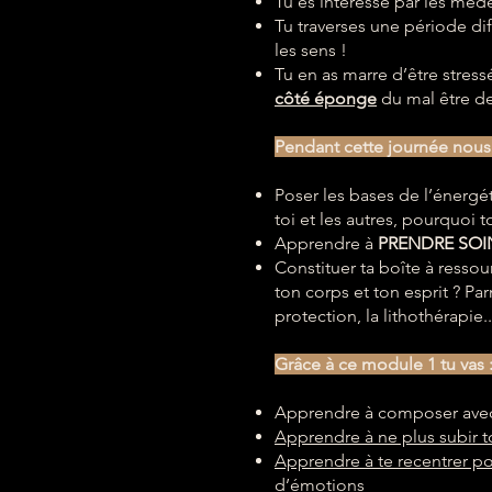
Tu es intéressé par les méd
Tu traverses une période dif
les sens !
Tu en as marre d’être stress
côté éponge
du mal être de
Pendant cette journée nous 
Poser les bases de l’énergét
toi et les autres, pourquoi t
Apprendre à
PRENDRE SOIN
Constituer ta boîte à ressou
ton corps et ton esprit ? Pa
protection, la lithothérapie..
Grâce à ce module 1 tu vas 
Apprendre à composer avec l
Apprendre à ne plus subir
Apprendre à te recentrer po
d’émotions