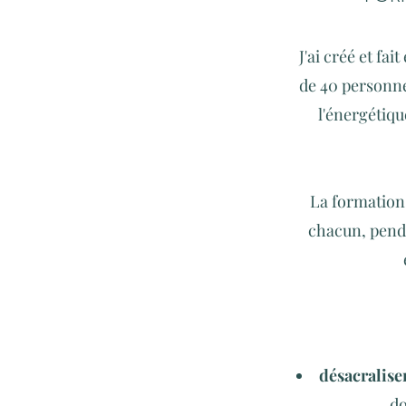
J'ai créé et fa
de 40 personne
l'énergétiqu
La formation
chacun, penda
désacralise
do