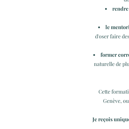
rendre
le mentori
d'oser faire de
former corr
naturelle de p
Cette formati
Genève, ou 
Je reçois uniqu