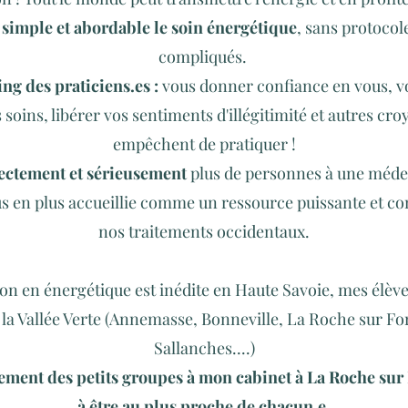
 simple et abordable le soin énergétique
, sans protocole
compliqués.
ng des praticiens.es :
vous donner confiance en vous, v
s soins, libérer vos sentiments d'illégitimité et autres cr
empêchent de pratiquer !
ectement et sérieusement
plus de personnes à une médec
lus en plus accueillie comme un ressource puissante et c
nos traitements occidentaux.
on en énergétique est inédite en Haute Savoie, mes élèv
la Vallée Verte (Annemasse, Bonneville, La Roche sur Fo
Sallanches....)
ement des petits groupes à mon cabinet à La Roche sur
à être au plus proche de chacun.e.