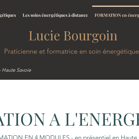
gétiques
Les soins énergétiques à distance
FORMATION en énerg
ie Bourgoin
Praticienne et formatrice en soin énergétique​
- Haute Savoie
ATION A L'ENER
MATION EN 4 MODULES - en présentiel en Haute 