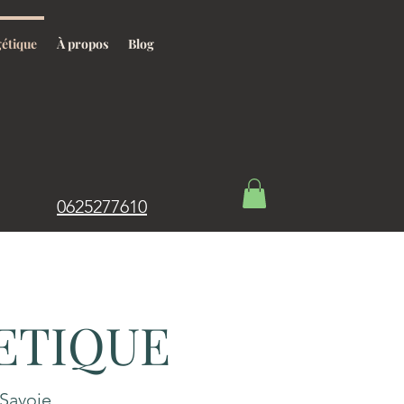
étique
À propos
Blog
0625277610
GETIQUE
Savoie