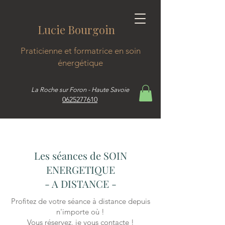
ucie Bourgoin
Praticienne et formatrice en soin
énergétique​
La Roche sur Foron - Haute Savoie
0625277610
Les séances de SOIN
ENERGETIQUE
- A DISTANCE -
Profitez de votre séance à distance depuis
n'importe où !
Vous réservez, je vous contacte !